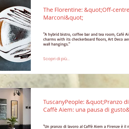
The Florentine: &quot;Off-centre
Marconi&quot;
"A hybrid bistro, coffee bar and tea room,
Café A
charms with its checkerboard floors, Art Deco aes
wall hangings."
Scopri di più...
TuscanyPeople: &quot;Pranzo di 
Caffè Aiem: una pausa di gusto
"Un pranzo di lavoro al Caffè Aiem a Firenze è il