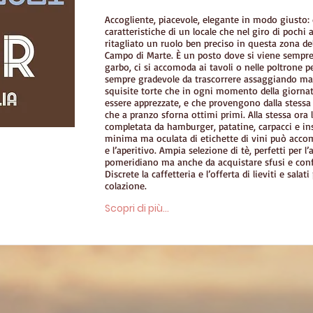
Accogliente, piacevole, elegante in modo giusto:
caratteristiche di un locale che nel giro di pochi 
ritagliato un ruolo ben preciso in questa zona de
Campo di Marte. È un posto dove si viene sempre
garbo, ci si accomoda ai tavoli o nelle poltrone p
sempre gradevole da trascorrere assaggiando mag
squisite torte che in ogni momento della giorna
essere apprezzate, e che provengono dalla stessa 
che a pranzo sforna ottimi primi. Alla stessa ora 
completata da hamburger, patatine, carpacci e ins
minima ma oculata di etichette di vini può acco
e l’aperitivo. Ampia selezione di tè, perfetti per
pomeridiano ma anche da acquistare sfusi e conf
Discrete la caffetteria e l’offerta di lieviti e salat
colazione.
Scopri di più...