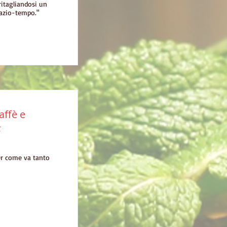
ritagliandosi un
pazio-tempo."
affè e
;
ter come va tanto