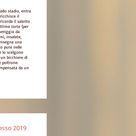
allo stadio, entra
icchisce il
icorda il salotto
ottime torte (per
omeriggio da
mi, insalate,
insegna una
o pure nelle
he lo scelgono
 un bicchiere di
e poltrone.
 compensata da un
osso 2019