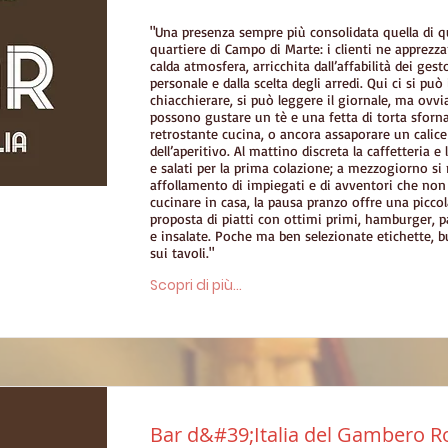
"Una presenza sempre più consolidata quella di q
quartiere di Campo di Marte: i clienti ne apprezz
calda atmosfera, arricchita dall’affabilità dei gesto
personale e dalla scelta degli arredi. Qui ci si può
chiacchierare, si può leggere il giornale, ma ovv
possono gustare un tè e una fetta di torta sforna
retrostante cucina, o ancora assaporare un calice 
dell’aperitivo. Al mattino discreta la caffetteria e l
e salati per la prima colazione; a mezzogiorno si 
affollamento di impiegati e di avventori che non
cucinare in casa, la pausa pranzo offre una picco
proposta di piatti con ottimi primi, hamburger, p
e insalate. Poche ma ben selezionate etichette, 
sui tavoli."
Scopri di più...
Bar d&#39;Italia del Gambero R