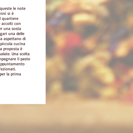
 queste le note
anni si è
l quartiere
 accolti con
er una sosta
ari una delle
ta aspettano di
piccola cucina
la proposta è
alate. Una scelta
mpagnare il pasto
 l’appuntamento
ezionati.
i per la prima