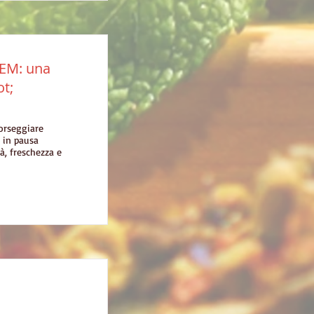
IEM: una
ot;
sorseggiare
i in pausa
à, freschezza e