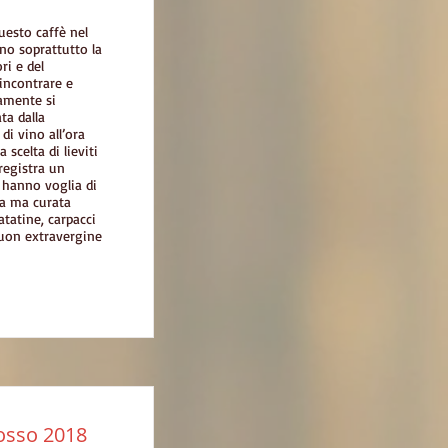
uesto caffè nel
ano soprattutto la
ri e del
 incontrare e
iamente si
ta dalla
di vino all’ora
a scelta di lieviti
registra un
 hanno voglia di
la ma curata
atatine, carpacci
buon extravergine
osso 2018