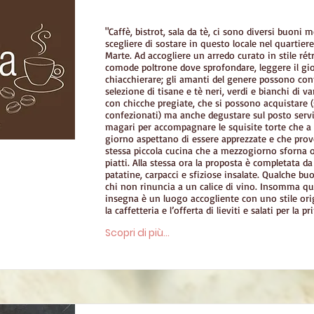
"Caffè, bistrot, sala da tè, ci sono diversi buoni m
scegliere di sostare in questo locale nel quartier
Marte. Ad accogliere un arredo curato in stile rét
comode poltrone dove sprofondare, leggere il gio
chiacchierare; gli amanti del genere possono con
selezione di tisane e tè neri, verdi e bianchi di v
con chicche pregiate, che si possono acquistare (
confezionati) ma anche degustare sul posto servi
magari per accompagnare le squisite torte che a t
giorno aspettano di essere apprezzate e che pro
stessa piccola cucina che a mezzogiorno sforna o
piatti. Alla stessa ora la proposta è completata 
patatine, carpacci e sfiziose insalate. Qualche bu
chi non rinuncia a un calice di vino. Insomma q
insegna è un luogo accogliente con uno stile orig
la caffetteria e l’offerta di lieviti e salati per la 
Scopri di più...