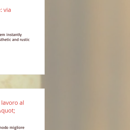
: via
iem
instantly
thetic and rustic
lavoro al
&quot;
 modo migliore