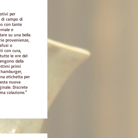
otivi per
e di campo di
ro con tante
rnale e
tare su una bella
arie provenienze,
sfusi o
ti con cura,
utte le ore del
vengono dalla
ttimi primi
da hamburger,
ona etichetta per
uesta nuova
inale. Discrete
prima colazione."