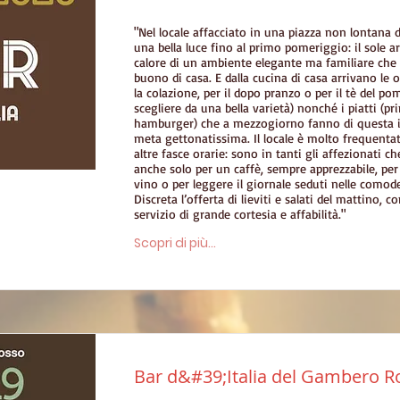
"Nel locale affacciato in una piazza non lontana d
una bella luce fino al primo pomeriggio: il sole arr
calore di un ambiente elegante ma familiare che r
buono di casa. E dalla cucina di casa arrivano le 
la colazione, per il dopo pranzo o per il tè del p
scegliere da una bella varietà) nonché i piatti (pri
hamburger) che a mezzogiorno fanno di questa 
meta gettonatissima. Il locale è molto frequentat
altre fasce orarie: sono in tanti gli affezionati c
anche solo per un caffè, sempre apprezzabile, per
vino o per leggere il giornale seduti nelle comod
Discreta l’offerta di lieviti e salati del mattino,
servizio di grande cortesia e affabilità."
Scopri di più...
Bar d&#39;Italia del Gambero R